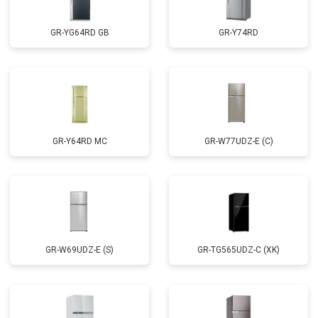
GR-YG64RD GB
GR-Y74RD
GR-Y64RD MC
GR-W77UDZ-E (C)
GR-W69UDZ-E (S)
GR-TG565UDZ-C (XK)