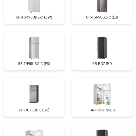
GR-TG495UDZ-C (ZW)
GR-T565UBZ-C (LS)
GR-T495UBZ-C (FS)
GR-RG74RD
GR-RG70UD-L (GU)
GR-RG59RD-GS