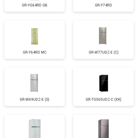
GR-YG64RD GB
GR-Y74RD
GR-Y64RD MC
GR-W77UDZ-E (C)
GR-W69UDZ-E (S)
GR-TG565UDZ-C (XK)