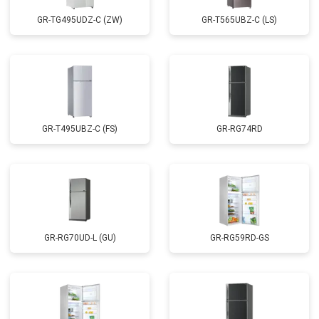
GR-TG495UDZ-C (ZW)
GR-T565UBZ-C (LS)
GR-T495UBZ-C (FS)
GR-RG74RD
GR-RG70UD-L (GU)
GR-RG59RD-GS