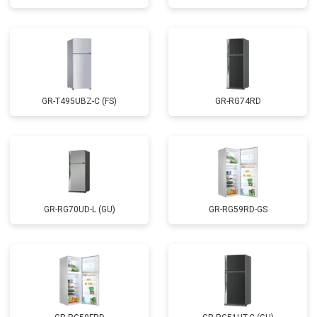
GR-T495UBZ-C (FS)
GR-RG74RD
GR-RG70UD-L (GU)
GR-RG59RD-GS