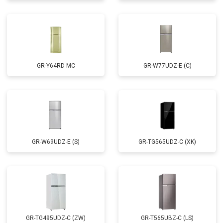
GR-Y64RD MC
GR-W77UDZ-E (C)
GR-W69UDZ-E (S)
GR-TG565UDZ-C (XK)
GR-TG495UDZ-C (ZW)
GR-T565UBZ-C (LS)