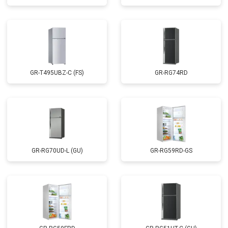
GR-T495UBZ-C (FS)
GR-RG74RD
GR-RG70UD-L (GU)
GR-RG59RD-GS