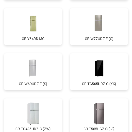
GR-Y64RD MC
GR-W77UDZ-E (C)
GR-W69UDZ-E (S)
GR-TG565UDZ-C (XK)
GR-TG495UDZ-C (ZW)
GR-T565UBZ-C (LS)