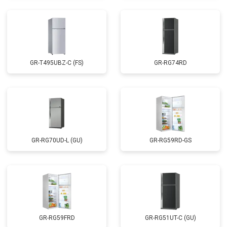
GR-T495UBZ-C (FS)
GR-RG74RD
GR-RG70UD-L (GU)
GR-RG59RD-GS
GR-RG59FRD
GR-RG51UT-C (GU)