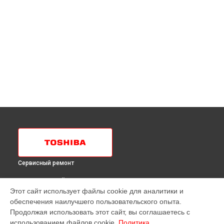
Сервисный ремонт
ВЫБЕРИ СВОЙ ГОРОД
Этот сайт использует файлы cookie для аналитики и
Диагностика холодильника GR-H64RD MC Toshiba в
обеспечения наилучшего пользовательского опыта.
Краснодаре
Продолжая использовать этот сайт, вы соглашаетесь с
Диагностика холодильника GR-H64RD MC Toshiba в
использованием файлов cookie.
Политика