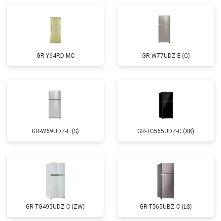
GR-Y64RD MC
GR-W77UDZ-E (C)
GR-W69UDZ-E (S)
GR-TG565UDZ-C (XK)
GR-TG495UDZ-C (ZW)
GR-T565UBZ-C (LS)