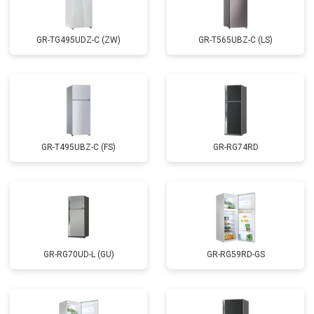
GR-TG495UDZ-C (ZW)
GR-T565UBZ-C (LS)
GR-T495UBZ-C (FS)
GR-RG74RD
GR-RG70UD-L (GU)
GR-RG59RD-GS