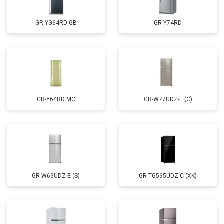
GR-YG64RD GB
GR-Y74RD
GR-Y64RD MC
GR-W77UDZ-E (C)
GR-W69UDZ-E (S)
GR-TG565UDZ-C (XK)