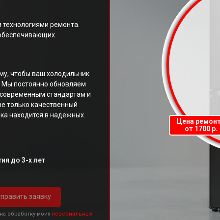
 технологиями ремонта.
 обеспечивающих
му, чтобы ваш холодильник
. Мы постоянно обновляем
ь современным стандартам и
не только качественный
ника находится в надежных
Цена ремон
от 1700 р.
ия до 3-х лет
править заявку
 на обработку моих
персональных