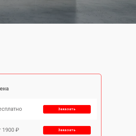
ена
есплатно
Заказать
т 1900 ₽
Заказать