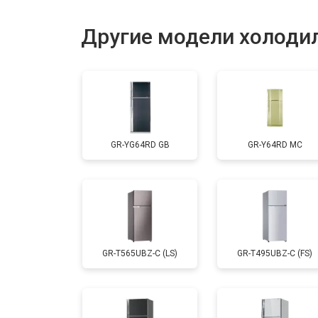
Устранение засора трубопровода
Другие модели холодил
Замена трубопровода
Замена таймера
GR-YG64RD GB
GR-Y64RD MC
Замена платы управления (мат.плат
Ремонт/замена датчика температу
GR-T565UBZ-C (LS)
GR-T495UBZ-C (FS)
Замена термостата
Замена дефростера