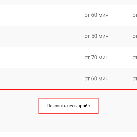
от 60 мин
о
от 50 мин
о
от 70 мин
о
от 60 мин
о
еления
от 60 мин
о
Показать весь прайс
от 50 мин
о