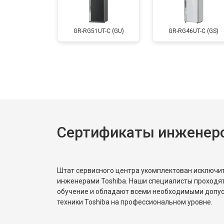
Замена мотор-компрессора
GR-RG51UT-C (GU)
GR-RG46UT-C (GS)
Замена нагревателя испарителя
Замена нагревателя оттайки
Сертификаты инженеро
Замена реле
Устранение утечки хладагента
Штат сервисного центра укомплектован исключ
инженерами Toshiba. Наши специалисты проходя
обучение и обладают всеми необходимыми допу
техники Toshiba на профессиональном уровне.