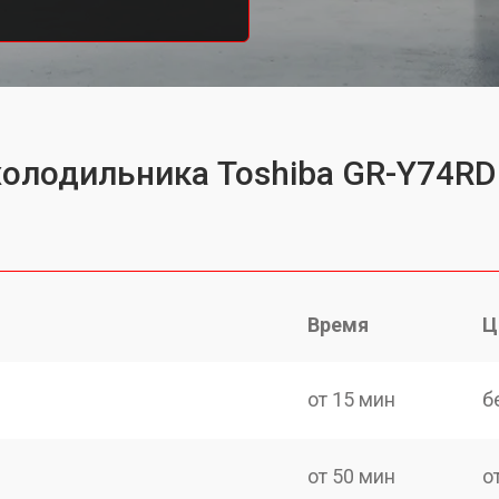
холодильника Toshiba GR-Y74RD
Время
Ц
от 15 мин
б
от 50 мин
о