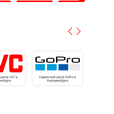
центр JVC в
Сервисный центр GoPro в
Сервисный ц
инбурге
Екатеринбурге
Екате