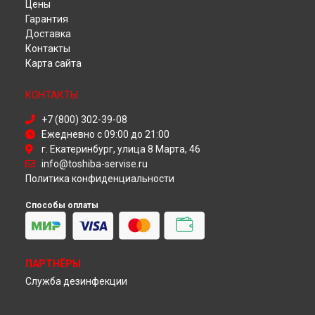
Цены
Ремонт телевизора 32W1534DG Toshiba в
Самаре
Гарантия
Ремонт телевизора 32W1534DG Toshiba в
Омске
Доставка
Ремонт телевизора 32W1534DG Toshiba в
Красноярске
Контакты
Ремонт телевизора 32W1534DG Toshiba в
Перми
Карта сайта
Ремонт телевизора 32W1534DG Toshiba в
Ульяновске
Ремонт телевизора 32W1534DG Toshiba в
Кирове
КОНТАКТЫ
Ремонт телевизора 32W1534DG Toshiba в
Москве
Ремонт телевизора 32W1534DG Toshiba в
Санкт-
+7 (800) 302-39-08
Петербурге
Ежедневно с 09:00 до 21:00
г. Екатеринбург, улица 8 Марта, 46
info@toshiba-servise.ru
Политика конфиденциальности
Способы оплаты
ПАРТНЁРЫ
Служба дезинфекции