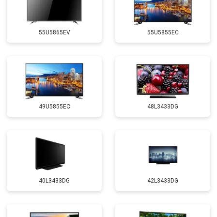
55U5865EV
55U5855EC
49U5855EC
48L3433DG
40L3433DG
42L3433DG