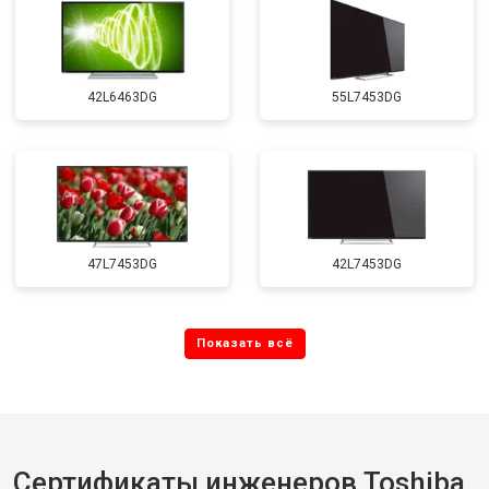
42L6463DG
55L7453DG
47L7453DG
42L7453DG
Сертификаты инженеров Toshiba