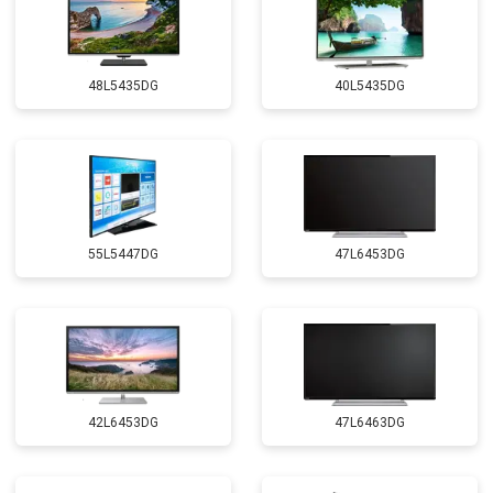
48L5435DG
40L5435DG
55L5447DG
47L6453DG
42L6453DG
47L6463DG