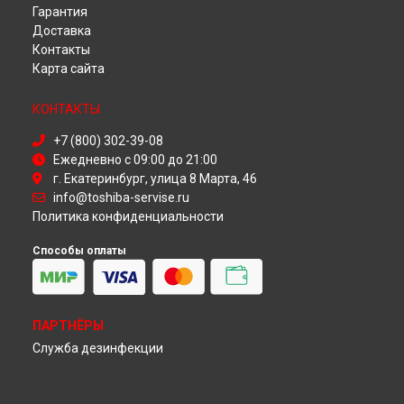
Гарантия
Ремонт телевизора 42L3433DG Toshiba в
Омске
Доставка
Ремонт телевизора 42L3433DG Toshiba в
Красноярске
Контакты
Ремонт телевизора 42L3433DG Toshiba в
Перми
Карта сайта
Ремонт телевизора 42L3433DG Toshiba в
Ульяновске
Ремонт телевизора 42L3433DG Toshiba в
Кирове
КОНТАКТЫ
Ремонт телевизора 42L3433DG Toshiba в
Москве
Ремонт телевизора 42L3433DG Toshiba в
Санкт-Петербурге
+7 (800) 302-39-08
Ежедневно с 09:00 до 21:00
г. Екатеринбург, улица 8 Марта, 46
info@toshiba-servise.ru
Политика конфиденциальности
Способы оплаты
ПАРТНЁРЫ
Служба дезинфекции