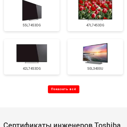
55L7453DG
47L7453DG
42L7453DG
50L3400U
Сертификаты инженеров Toshiba