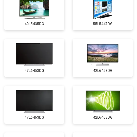
40L5435DG
55L5447DG
47L6453DG
42L6453DG
47L6463DG
42L6463DG