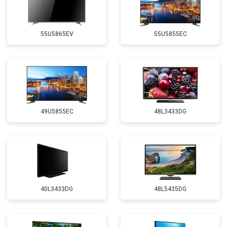
55U5865EV
55U5855EC
49U5855EC
48L3433DG
40L3433DG
48L5435DG