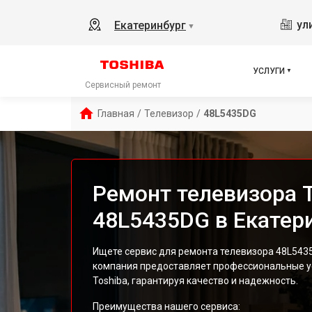
ул
Екатеринбург
▼
УСЛУГИ
Сервисный ремонт
Главная
/
Телевизор
/
48L5435DG
Ремонт телевизора T
48L5435DG в Екатер
Ищете сервис для ремонта телевизора 48L543
компания предоставляет профессиональные ус
Toshiba, гарантируя качество и надежность.
Преимущества нашего сервиса: