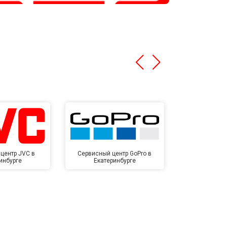
центр JVC в
Сервисный центр GoPro в
Сервисный ц
инбурге
Екатеринбурге
Екате