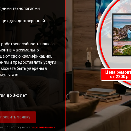
дними технологиями
ющих для долгосрочной
ь работоспособность вашего
монт в максимально
ышают свою квалификацию,
иям и предоставлять услуги
 можете быть уверены в
Цена ремон
зультате.
от 2200 р.
ия до 3-х лет
править заявку
 на обработку моих
персональных