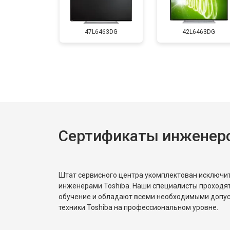
Замена матрицы
47L6463DG
42L6463DG
Прошивка
Замена трансформаторов подсветк
Сертификаты инженеро
Штат сервисного центра укомплектован исключ
инженерами Toshiba. Наши специалисты проходя
обучение и обладают всеми необходимыми допу
техники Toshiba на профессиональном уровне.