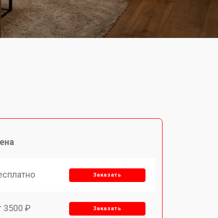
ена
есплатно
Заказать
т 3500 ₽
Заказать