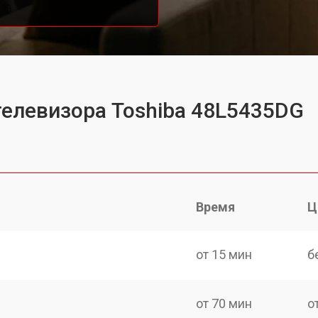
телевизора Toshiba 48L5435DG
Время
Ц
от 15 мин
б
от 70 мин
о