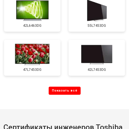
42L6463DG
55L7453DG
47L7453DG
42L7453DG
Сертификаты инженеров Toshiba