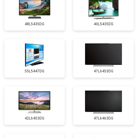
48L5435DG
40L5435DG
55L5447DG
47L6453DG
42L6453DG
47L6463DG