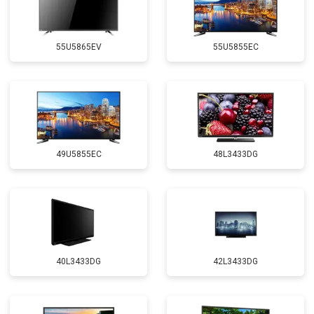
55U5865EV
55U5855EC
49U5855EC
48L3433DG
40L3433DG
42L3433DG