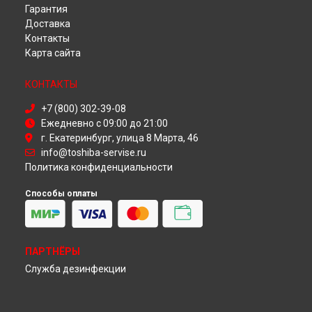
Гарантия
Ремонт телевизора 55LF711U20 Toshiba в
Омске
Доставка
Ремонт телевизора 55LF711U20 Toshiba в
Красноярске
Контакты
Ремонт телевизора 55LF711U20 Toshiba в
Перми
Карта сайта
Ремонт телевизора 55LF711U20 Toshiba в
Ульяновске
Ремонт телевизора 55LF711U20 Toshiba в
Кирове
КОНТАКТЫ
Ремонт телевизора 55LF711U20 Toshiba в
Москве
Ремонт телевизора 55LF711U20 Toshiba в
Санкт-
+7 (800) 302-39-08
Петербурге
Ежедневно с 09:00 до 21:00
г. Екатеринбург, улица 8 Марта, 46
info@toshiba-servise.ru
Политика конфиденциальности
Способы оплаты
ПАРТНЁРЫ
Служба дезинфекции