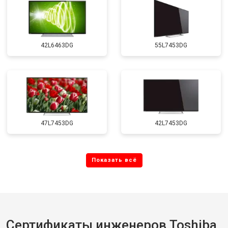
42L6463DG
55L7453DG
47L7453DG
42L7453DG
Сертификаты инженеров Toshiba