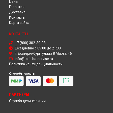
Цены
Ремонт телевизора 75U6863 Toshiba в
Омске
Гарантия
Ремонт телевизора 75U6863 Toshiba в
Красноярске
Доставка
Ремонт телевизора 75U6863 Toshiba в
Перми
Контакты
Ремонт телевизора 75U6863 Toshiba в
Ульяновске
Карта сайта
Ремонт телевизора 75U6863 Toshiba в
Кирове
Ремонт телевизора 75U6863 Toshiba в
Москве
КОНТАКТЫ
Ремонт телевизора 75U6863 Toshiba в
Санкт-Петербурге
+7 (800) 302-39-08
Ежедневно с 09:00 до 21:00
г. Екатеринбург, улица 8 Марта, 46
info@toshiba-servise.ru
Политика конфиденциальности
Способы оплаты
ПАРТНЁРЫ
Служба дезинфекции