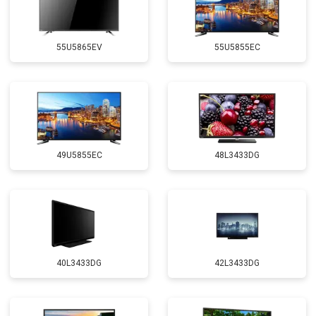
55U5865EV
55U5855EC
49U5855EC
48L3433DG
40L3433DG
42L3433DG