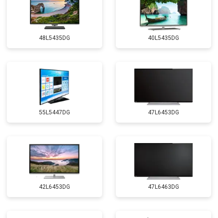
48L5435DG
40L5435DG
55L5447DG
47L6453DG
42L6453DG
47L6463DG